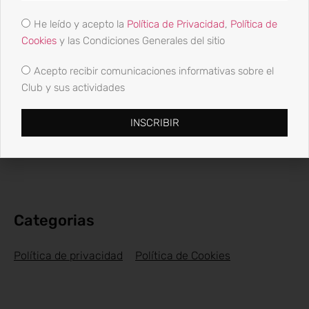
17 y 18 junio
He leído y acepto la
Política de Privacidad
,
Política de
19 Junio, 2023
Cookies
y las Condiciones Generales del sitio
Acepto recibir comunicaciones informativas sobre el
Club y sus actividades
INSCRIBIR
El movimiento olímpico y sus emblemas
11 Junio, 2023
Categorias
Política de privacidad
Política de Cookies