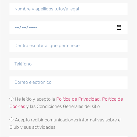
El fin de semana del 27 y 28 de mayo se
celebraron diversos controles en territorio
andaluz, con los siguientes. Sabado – Carranque
(Malaga) Paula
LEER MÁS »
31 mayo, 2023
No hay comentarios
I Olimpiada moderna, Atenas 1896.
Entre los días 12 a 24 de junio de 1894 se
He leído y acepto la
Política de Privacidad
,
Política de
desarrolló en la universidad parisina de La
Cookies
y las Condiciones Generales del sitio
Sorbona, el congreso Internacional Atlético de
Paris,
Acepto recibir comunicaciones informativas sobre el
Club y sus actividades
LEER MÁS »