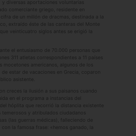
) y diversas aportaciones voluntarias
lado comerciante griego, residente en
cifra de un millón de dracmas, destinada a la
co, extraído éste de las canteras del Monte
ue veinticuatro siglos antes se erigió la
s, ante el entusiasmo de 70.000 personas que
nes 311 atletas correspondientes a 11 países
os mocetones americanos, algunos de los
 de estar de vacaciones en Grecia, coparon
blico asistente.
on creces la ilusión a sus paisanos cuando
uida en el programa a instancias del
el hóplita que recorrió la distancia existente
os temerosos y atribulados ciudadanos
sas (las guerras médicas), falleciendo de
con la famosa frase: «hemos ganado, la