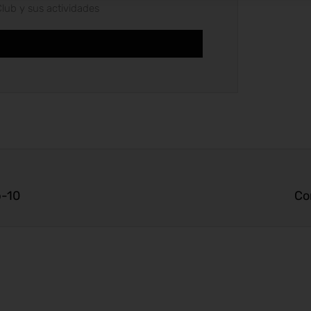
Club y sus actividades
b-10
Co