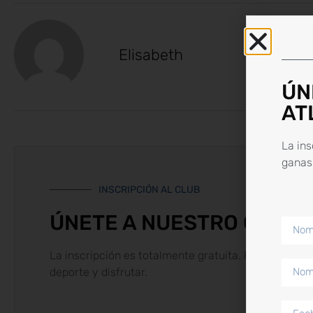
Elisabeth
ÚN
AT
La ins
ganas 
INSCRIPCIÓN AL CLUB
ÚNETE A NUESTRO CLUB 
La inscripción es totalmente gratuita. Para comenz
deporte y disfrutar.