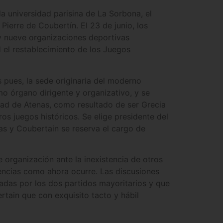
la universidad parisina de La Sorbona, el
Pierre de Coubertín. El 23 de junio, los
y nueve organizaciones deportivas
 el restablecimiento de los Juegos
s pues, la sede originaria del moderno
o órgano dirigente y organizativo, y se
dad de Atenas, como resultado de ser Grecia
os juegos históricos. Se elige presidente del
as y Coubertain se reserva el cargo de
organización ante la inexistencia de otros
encias como ahora ocurre. Las discusiones
tadas por los dos partidos mayoritarios y que
tain que con exquisito tacto y hábil