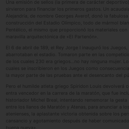
Una emisión de sellos (la primera de carácter deportivo
sirvieron para financiar los primeros gastos. Un acauda
Alejandría, de nombre Georges Averof, donó la fabulosa 
construcción del Estadio Olímpico, todo de mármol blan
Pentélico, el mismo que proporcionó los materiales con q
maravilla arquitectónica de «El Partenón».
El 6 de abril de 189, el Rey Jorge I inauguró los Juego
abarrotaban el estadio. Tomaron parte en las competicio
de los cuales 230 era griegos…no hay ninguna mujer. L
cuales se inscribieron en los Juegos como consecuencia
la mayor parte de las pruebas ante el desencanto del pú
Pero el humilde atleta griego Spiridon Louis devolverá c
entra vencedor en la carrera de la maratón, que fue incl
historiador Michel Breal, intentando rememorar la gesta d
entre los llanos de Maratón y Atenas, para anunciar a l
atenienses, la aplastante victoria obtenida sobre los per
cansancio y agotamiento después de haber comunicado 
buena nueva».