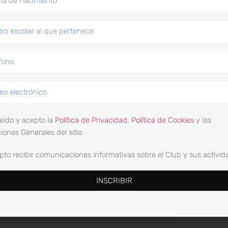
eído y acepto la
Política de Privacidad
,
Política de Cookies
y las
iones Generales del sitio
pto recibir comunicaciones informativas sobre el Club y sus activid
INSCRIBIR
 Cookies
y las Condiciones Generales del