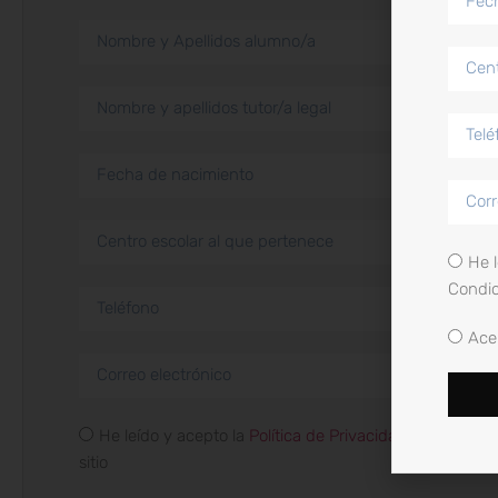
He l
Condic
Ace
He leído y acepto la
Política de Privacidad
,
Política de
sitio