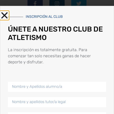
INSCRIPCIÓN AL CLUB
ÚNETE A NUESTRO CLUB DE
Publicaciones más populares
ATLETISMO
La inscripción es totalmente gratuita. Para
comenzar tan solo necesitas ganas de hacer
Competiciones de inicio de año 2024
deporte y disfrutar.
15 Enero, 2024
Competiciones y
reconocimientos fin de
semana 24 y 25 junio
25 Junio, 2023