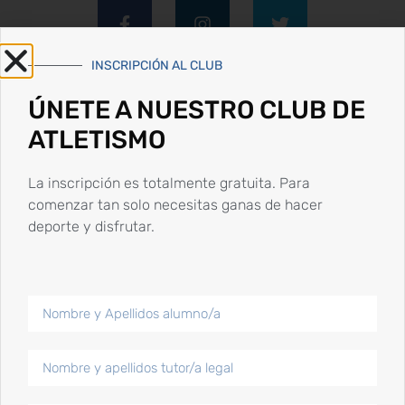
INSCRIPCIÓN AL CLUB
ÚNETE A NUESTRO CLUB DE
ATLETISMO
Publicaciones más populares
La inscripción es totalmente gratuita. Para
comenzar tan solo necesitas ganas de hacer
Competiciones de inicio de año 2024
deporte y disfrutar.
15 Enero, 2024
Competiciones y
reconocimientos fin de
semana 24 y 25 junio
25 Junio, 2023