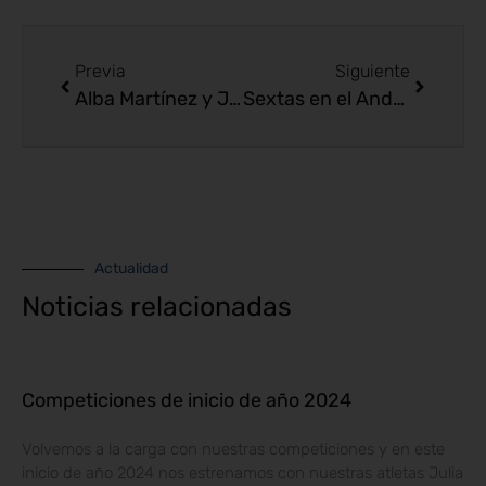
Previa
Siguiente
Alba Martínez y Jaime Mayor, Campeones Andaluces
Sextas en el Andaluz de Clubes absolutas
Actualidad
Noticias relacionadas
Competiciones de inicio de año 2024
Volvemos a la carga con nuestras competiciones y en este
inicio de año 2024 nos estrenamos con nuestras atletas Julia