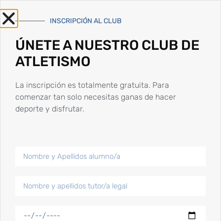
que un buen remojon en las aguas de nuestra playa del
Rinconcillo, la que «fue» la […]
INSCRIPCIÓN AL CLUB
Nos vamos pa Andujar
ÚNETE A NUESTRO CLUB DE
ATLETISMO
La inscripción es totalmente gratuita. Para
comenzar tan solo necesitas ganas de hacer
deporte y disfrutar.
El próximo sábado nos desplazaremos con 15 atletas al