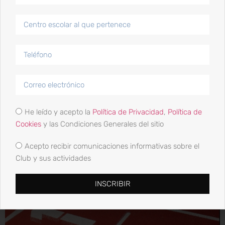
Campeonato de Andalucía Alevin e Infantil al aire libre
que se disputara en el polideportivo municipal de
Andujar. Los atletas clasificados en categoría Alevín:
Martina Varela (60 m.l.), Salima Driouich (Triatlon),
Daniela Mateos (5oo m.l.), Douaa Ahassan (2
Km.Marcha) y Sara Daifi (4×60) Los Infatiles: Alba […]
4 de 5 y sin muchos trajes
He leído y acepto la
Política de Privacidad
,
Política de
Cookies
y las Condiciones Generales del sitio
Acepto recibir comunicaciones informativas sobre el
Club y sus actividades
INSCRIBIR