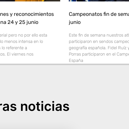
nes y reconocimientos
Campeonatos fin de sema
na 24 y 25 junio
junio
ia! pero no por ello esta
Este fin de semana nuestros at
o menos intensa en lo
participaron en sendos campeo
 lo referente a
geografía española. Fidel Ruíz 
os. El viernes nos
Porras participaron en el Cam
España
as noticias