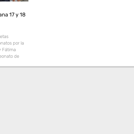
na 17 y 18
letas
natos por la
y Fátima
peonato de