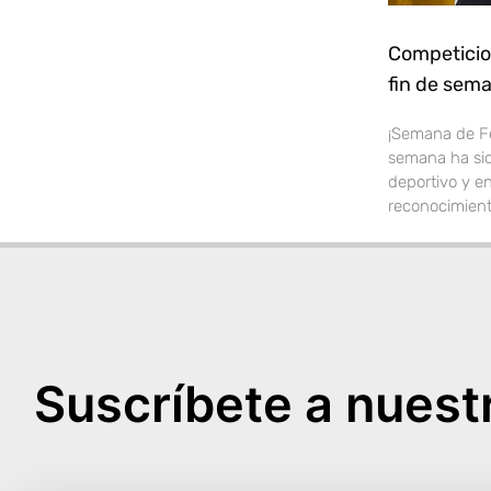
Competicio
fin de sema
¡Semana de Fer
semana ha sid
deportivo y en
reconocimient
Suscríbete a nuestr