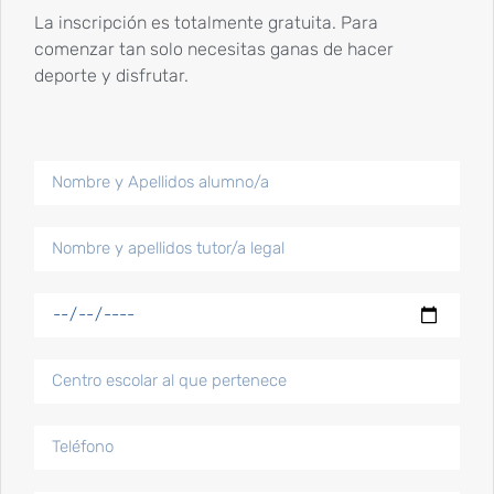
La inscripción es totalmente gratuita. Para
Síguenos en redes sociales
comenzar tan solo necesitas ganas de hacer
deporte y disfrutar.
Publicaciones más populares
Competiciones de inicio de año 2024
15 Enero, 2024
Competiciones y
reconocimientos fin de