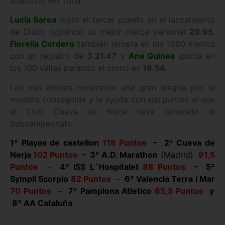
atletismo Río Turia.
Lucía Barea
logro el tercer puesto en el lanzamiento
de Disco logrando su mejor marca personal
29.95
,
Fiorella Cordero
también tercera en los 1000 metros
con un registro de
3.21.47
y
Ana Guinea
quinta en
los 100 vallas parando el crono en
16.54
.
Las tres atletas mostraron una gran alegría por la
medalla conseguida y la ayuda con sus puntos al que
el Club Cueva de Nerja haya obtenido el
Subcampeonato.
1º Playas de castellon
118 Puntos
– 2º Cueva de
Nerja
102 Puntos
– 3º A.D. Marathon
(Madrid)
91,5
Puntos
–
4º ISS L´Hospitalet
88 Puntos
– 5º
Sympli Scorpio
82 Puntos
–
6º Valencia Terra i Mar
70 Puntos
–
7º Pamplona Atletico
65,5 Puntos
y
8º AA Cataluña